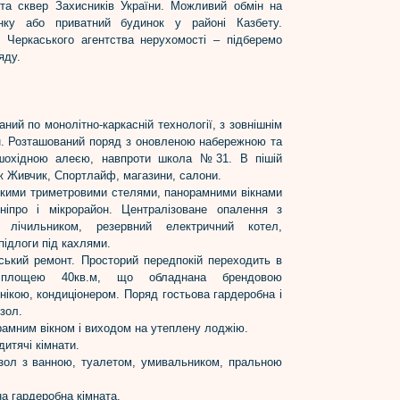
 та сквер Захисників України. Можливий обмін на
нку або приватний будинок у районі Казбету.
 Черкаського агентства нерухомості – підберемо
яду.
ний по монолітно-каркасній технології, з зовнішнім
н. Розташований поряд з оновленою набережною та
шохідною алеєю, навпроти школа №31. В пішій
ж Живчик, Спортлайф, магазини, салони.
окими триметровими стелями, панорамними вікнами
іпро і мікрорайон. Централізоване опалення з
м лічильником, резервний електричний котел,
підлоги під кахлями.
ський ремонт. Просторий передпокій переходить в
ю площею 40кв.м, що обладнана брендовою
ікою, кондиціонером. Поряд гостьова гардеробна і
зол.
рамним вікном і виходом на утеплену лоджію.
дитячі кімнати.
зол з ванною, туалетом, умивальником, пральною
а гардеробна кімната.