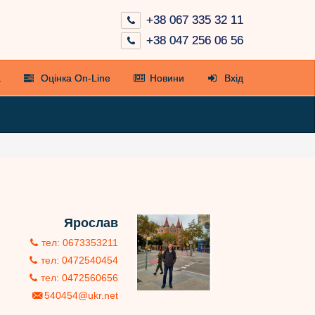
+38 067 335 32 11
+38 047 256 06 56
а
Оцінка On-Line
Новини
Вхід
Ярослав
тел: 0673353211
тел: 0472540454
тел: 0472560656
540454@ukr.net