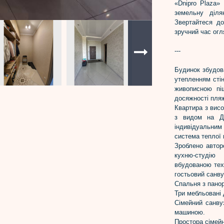
«Dnipro Plaza»
земельну діля
Звертайтеся до
зручний час огл
---
Будинок збудова
утепленням сті
живописною пі
досяжності пля
Квартира з вис
з видом на Дн
індивідуальни
система теплої 
Зроблено автор
кухню-студі
вбудованою техн
гостьовий санву
Спальня з пано
Три мебльовані 
Сімейний санву
машиною.
Простора сімейн