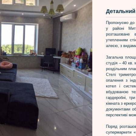
Детальний 
Пропонуємо до 
у районі Мит
розташоване в
утепленням сті
алеєю, з видами
Загальна площа
студія – 40 кв.
роздільним пла
Стелі триметро
опалення з інд
котел і систе
вбудованою те
гардеробні, три
кімната з еркер
документами об’
перспективі мож
Поряд розташов
супермаркети «