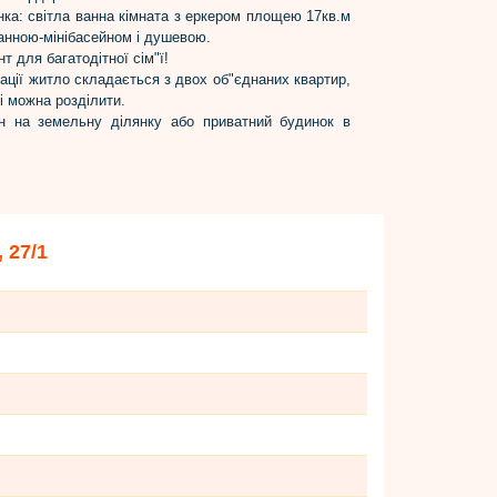
нка: світла ванна кімната з еркером площею 17кв.м
анною-мінібасейном і душевою.
т для багатодітної сім"ї!
ації житло складається з двох об"єднаних квартир,
ві можна розділити.
н на земельну ділянку або приватний будинок в
 27/1