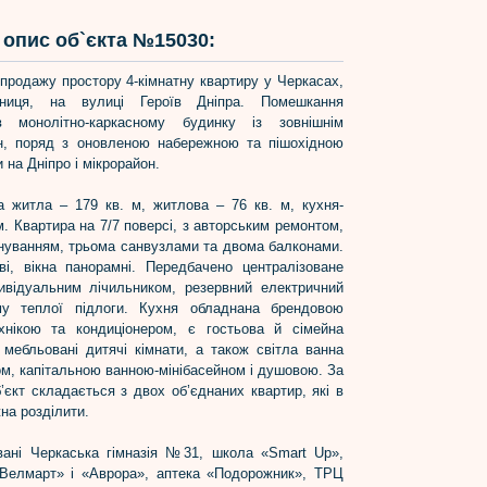
опис об`єкта №15030:
продажу простору 4-кімнатну квартиру у Черкасах,
ниця, на вулиці Героїв Дніпра. Помешкання
 монолітно-каркасному будинку із зовнішнім
н, поряд з оновленою набережною та пішохідною
 на Дніпро і мікрорайон.
 житла – 179 кв. м, житлова – 76 кв. м, кухня-
 м. Квартира на 7/7 поверсі, з авторським ремонтом,
нуванням, трьома санвузлами та двома балконами.
ві, вікна панорамні. Передбачено централізоване
ивідуальним лічильником, резервний електричний
му теплої підлоги. Кухня обладнана брендовою
хнікою та кондиціонером, є гостьова й сімейна
 мебльовані дитячі кімнати, а також світла ванна
ом, капітальною ванною-мінібасейном і душовою. За
єкт складається з двох об’єднаних квартир, які в
на розділити.
ані Черкаська гімназія №31, школа «Smart Up»,
Велмарт» і «Аврора», аптека «Подорожник», ТРЦ