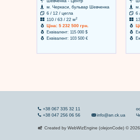
Шевченка - Центр
Ше
м. Черкаси, бульвар Шевченка
м.
6 / 12 / цегла
6 
2
110 / 63 / 22 м
13
Ціна: 5 232 500 грн.
Ці
Еквівалент: 115 000 $
Ек
Еквівалент: 103 500 €
Ек
+38 067 335 32 11
о
+38 047 256 06 56
info@an.ck.ua
Ч
Created by WebWizEngine (olejonCode) © 2026