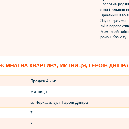
І головна родзи
з капітальною в
Ідеальний варіан
Згідно документ
які в перспекти
Можливий обмі
районі Казбету.
-КІМНАТНА КВАРТИРА, МИТНИЦЯ, ГЕРОЇВ ДНІПРА,
Продаж 4 к.кв.
Митниця
м. Черкаси, вул. Героїв Дніпра
7
7