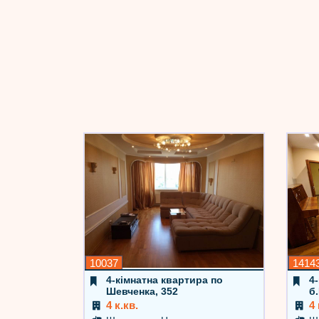
10037
1414
4-кімнатна квартира по
4
Шевченка, 352
б
4 к.кв.
4 