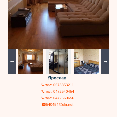
Ярослав
тел: 0673353211
тел: 0472540454
тел: 0472560656
540454@ukr.net