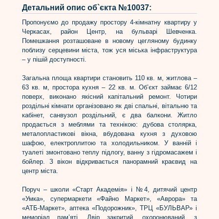
Детальний опис об`єкта №10037:
Пропонуємо до продажу простору 4-кімнатну квартиру у
Черкасах, район Центр, на бульварі Шевченка.
Помешкання розташоване в новому цегляному будинку
поблизу серцевини міста, тож уся міська інфраструктура
– у пішій доступності.
Загальна площа квартири становить 110 кв. м, житлова –
63 кв. м, простора кухня – 22 кв. м. Об’єкт займає 6/12
поверх, виконано якісний капітальний ремонт. Чотири
роздільні кімнати організовано як дві спальні, вітальню та
кабінет, санвузол роздільний, є два балкони. Житло
продається з меблями та технікою: дубова столярка,
металопластикові вікна, вбудована кухня з духовою
шафою, електроплитою та холодильником. У ванній і
туалеті змонтовано теплу підлогу, ванну з гідромасажем і
бойлер. З вікон відкривається панорамний краєвид на
центр міста.
Поруч – школи «Старт Академія» і №4, дитячий центр
«Умка», супермаркети «Файно Маркет», «Аврора» та
«АТБ-Маркет», аптека «Подорожник», ТРЦ «БУЛЬВАР» і
меморіал пам’яті. Двір закритий, охоронюваний, з