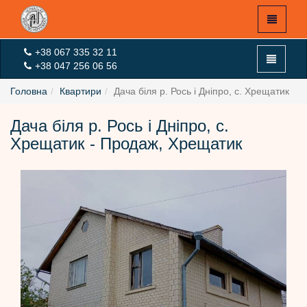
+38 067 335 32 11
+38 047 256 06 56
Головна
Квартири
Дача біля р. Рось і Дніпро, с. Хрещатик
Дача біля р. Рось і Дніпро, с.
X
Хрещатик - Продаж, Хрещатик
Головна
Експертна оцінка
Оцінка On-Line
Новини
Вхід