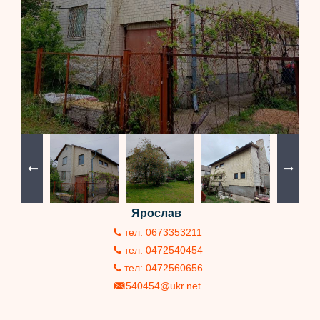
Ярослав
тел: 0673353211
тел: 0472540454
тел: 0472560656
540454@ukr.net