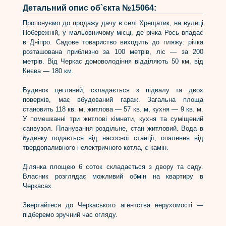
Детальний опис об`єкта №15064:
Пропонуємо до продажу дачу в селі Хрещатик, на вулиці
Побережній, у мальовничому місці, де річка Рось впадає
в Дніпро. Садове товариство виходить до пляжу: річка
розташована приблизно за 100 метрів, ліс — за 200
метрів. Від Черкас домоволодіння відділяють 50 км, від
Києва — 180 км.
Будинок цегляний, складається з підвалу та двох
поверхів, має вбудований гараж. Загальна площа
становить 118 кв. м, житлова — 57 кв. м, кухня — 9 кв. м.
У помешканні три житлові кімнати, кухня та суміщений
санвузол. Планування роздільне, стан житловий. Вода в
будинку подається від насосної станції, опалення від
твердопаливного і електричного котла, є камін.
Ділянка площею 6 соток складається з двору та саду.
Власник розглядає можливий обмін на квартиру в
Черкасах.
Звертайтеся до Черкаського агентства нерухомості —
підберемо зручний час огляду.