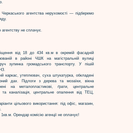
ю.
 Черкаського агентства нерухомості — підберемо
яду.
 агентству не сплачує.
іщення від 18 до 434 кв.м в окремій фасадній
ашованій в районі ЧШК на магістральній вулиці
руч зупинка громадського транспорту. У пішій
НЗ.
ий каркас, утеплювач, суха штукатурка, обкладені
ний дах. Підлоги з дерева та мозаїки, вікна
нені на металопластикові, ґрати, центральне
 та каналізація, центральне опалення від ТЕЦ,
аріанти цільового використання: під офіс, магазин,
.
а 1кв.м. Орендар комісію агенції не оплачує!