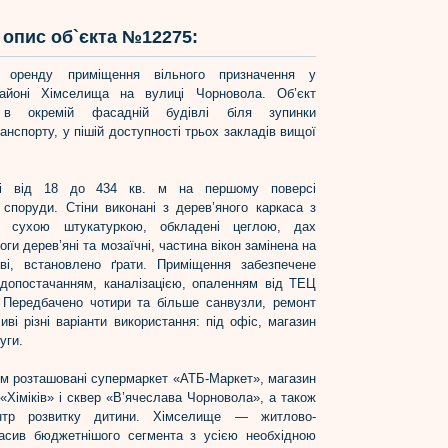
опис об`єкта №12275:
 оренду приміщення вільного призначення у
айоні Хімселища на вулиці Чорновола. Об’єкт
 в окремій фасадній будівлі біля зупинки
анспорту, у пішій доступності трьох закладів вищої
щі від 18 до 434 кв. м на першому поверсі
 споруди. Стіни виконані з дерев’яного каркаса з
і сухою штукатуркою, обкладені цеглою, дах
ги дерев’яні та мозаїчні, частина вікон замінена на
ві, встановлено ґрати. Приміщення забезпечене
допостачанням, каналізацією, опаленням від ТЕЦ
 Передбачено чотири та більше санвузли, ремонт
иві різні варіанти використання: під офіс, магазин
уги.
ом розташовані супермаркет «АТБ-Маркет», магазин
«Хіміків» і сквер «В’ячеслава Чорновола», а також
нтр розвитку дитини. Хімселище — житлово-
асив бюджетнішого сегмента з усією необхідною