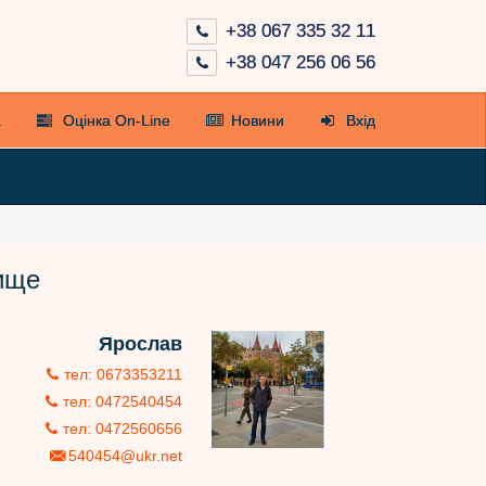
+38 067 335 32 11
+38 047 256 06 56
а
Оцінка On-Line
Новини
Вхід
лище
Ярослав
тел: 0673353211
тел: 0472540454
тел: 0472560656
540454@ukr.net