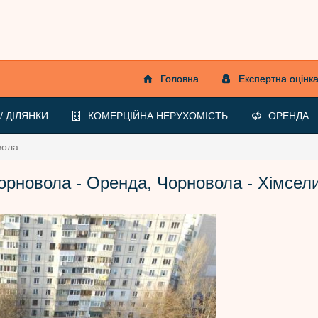
Головна
Експертна оцінк
 ДІЛЯНКИ
КОМЕРЦІЙНА НЕРУХОМІСТЬ
ОРЕНДА
вола
орновола - Оренда, Чорновола - Хімсе