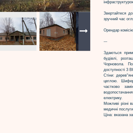
інфраструктуро
Звертайтеся до
зручний час огл
Орендар комісію
---
Здаються прим
будівлі, розт
Чорновола. По
доступності 3 В
Стіни: дерев"ян
цеглою. Шифер
частково замі
водопостачання
електрику.
Можливі різні в
медичні послуги
Ціна: вказана з