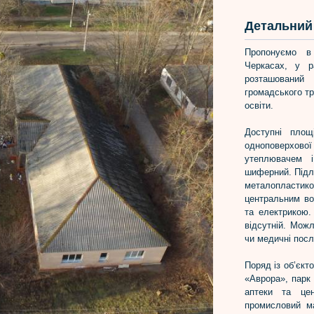
Детальний 
Пропонуємо в
Черкасах, у р
розташований
громадського тр
освіти.
Доступні пло
одноповерхової
утеплювачем 
шиферний. Підло
металопластико
центральним во
та електрикою.
відсутній. Можл
чи медичні посл
Поряд із об’єкт
«Аврора», парк 
аптеки та це
промисловий м