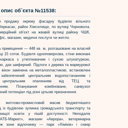
опис об`єкта №11538:
о продажу окрему фасадну будівлю вільного
Черкасах, район Хімселище, по вулиці Чорновола.
мерційний об’єкт на жвавій вулиці району ЧШК,
фіс, магазин, медичні послуги чи житло.
 приміщення — 448 кв. м, розташоване на власній
ці 15 соток. Будівля одноповерхова, стіни виконані
 каркаса з утеплювачем і сухою штукатуркою,
ою, дах шиферний. Підлоги з дерева та мармурової
 вікон замінена на металопластикові, встановлені
 забезпечений центральним водопостачанням і
єю, центральним опаленням від ТЕЦ та
чанням. Планування комбіноване, санвузол
ний потенціал під різні цільові призначення.
 житлово-промисловий масив бюджетнішого
д із будівлею зупинка громадського транспорту та
ищої освіти у пішій доступності. Неподалік
АТБ-Маркет», магазин «Аврора», ветеринарна
ож зони відпочинку — парк «Хіміків» і сквер