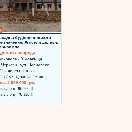
9
асадна будівля вільного
ризначення, Хімселище, вул.
орновола
удівля / споруда
рновола - Хімселище
 Черкаси, вул. Чорновола
/ 1 / дерево і цегла
2
4 / / м
Ділянка: 16 сот.;
на: 3 949 400 грн.
вівалент: 86 800 $
вівалент: 78 120 €