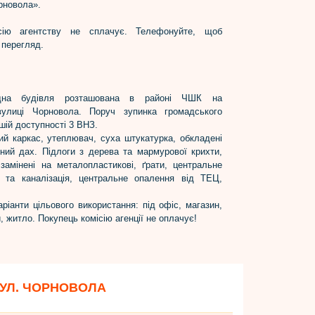
рновола».
сію агентству не сплачує. Телефонуйте, щоб
 перегляд.
дна будівля розташована в районі ЧШК на
 вулиці Чорновола. Поруч зупинка громадського
ішій доступності 3 ВНЗ.
ий каркас, утеплювач, суха штукатурка, обкладені
ий дах. Підлоги з дерева та мармурової крихти,
 замінені на металопластикові, ґрати, центральне
 та каналізація, центральне опалення від ТЕЦ,
аріанти цільового використання: під офіс, магазин,
, житло. Покупець комісію агенції не оплачує!
ВУЛ. ЧОРНОВОЛА