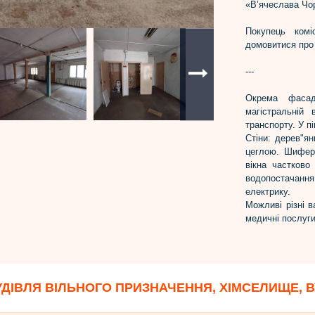
«В’ячеслава Чо
Покупець комі
домовитися про
---
Окрема фаса
магістральній
транспорту. У п
Стіни: дерев"ян
цеглою. Шиферн
вікна частково
водопостачання
електрику.
Можливі різні в
медичні послуги
ДІВЛЯ ВІЛЬНОГО ПРИЗНАЧЕННЯ, ХІМСЕЛИЩЕ, 