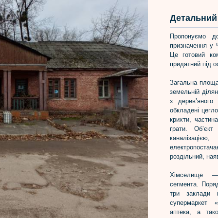
Детальний 
Пропонуємо д
призначення у 
Це готовий ко
придатний під о
Загальна площа
земельній ділян
з дерев’яного
обкладені цегл
крихти, частина
ґрати. Об’єкт
каналізаці
електропоста
роздільний, наяв
Хімселище —
сегмента. Поря
три заклади в
супермаркет «
аптека, а так