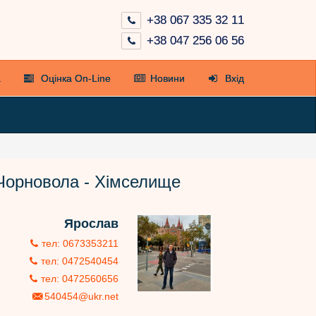
+38 067 335 32 11
+38 047 256 06 56
а
Оцінка On-Line
Новини
Вхід
 Чорновола - Хімселище
Ярослав
тел: 0673353211
тел: 0472540454
тел: 0472560656
540454@ukr.net