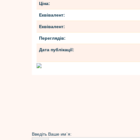
Ціна:
Еквівалент:
Еквівалент:
Переглядів:
Дата публікації:
Введіть Вашe им`я: