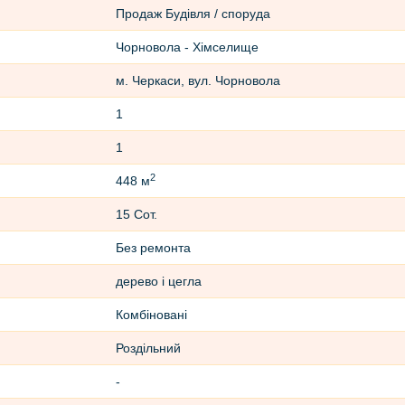
Продаж Будівля / споруда
Чорновола - Хімселище
м. Черкаси, вул. Чорновола
1
1
2
448 м
15 Сот.
Без ремонта
дерево і цегла
Комбіновані
Роздільний
-