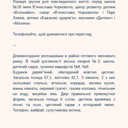
Локація зручна для повсякденного життя: поряд школа
№18 імені В’ячеслава Чорновола, центр розвитку дитини
«Всезнайко», сквер «В’ячеслава Чорновола» і Парк
Хіміків, аптека «Бажаємо здоров’я», магазини «Делікат» і
«Малина».
Телефонуйте, щоб домовитися про перегляд.
---
Домоволодіння розташоване в районі оптового овочевого
ринку. В пішій досяжності міська лікарня №3, школа,
дитячий садок, зупинки маршрутів №8, №9.
Будинок дерев"яний, обкладений жовтою цеглою.
Загальна площа 67,1, житлова 42,7, 3 кімнати, 2 з них
ізольовані спальні, вітальня, коридор, велика кухня,
ванна кімната, окремий туалет, газова колонка, лічильник
на воду, вигрібна яма. Двір правильної прямокутної
форми, загальна площа 6 соток, цегляна времянка з
піччю та льох, цегляний гараж з оглядовий ямою.
Телефон, вайфай, супутникова антена.