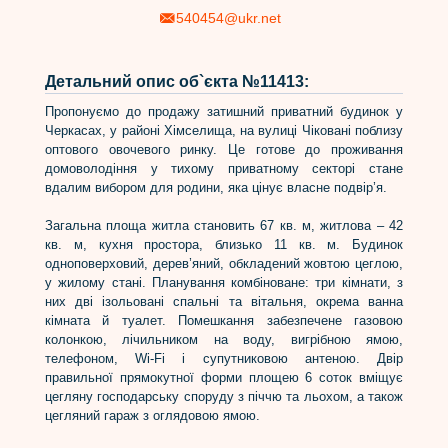
540454@ukr.net
Детальний опис об`єкта №11413:
Пропонуємо до продажу затишний приватний будинок у
Черкасах, у районі Хімселища, на вулиці Чіковані поблизу
оптового овочевого ринку. Це готове до проживання
домоволодіння у тихому приватному секторі стане
вдалим вибором для родини, яка цінує власне подвір’я.
Загальна площа житла становить 67 кв. м, житлова – 42
кв. м, кухня простора, близько 11 кв. м. Будинок
одноповерховий, дерев’яний, обкладений жовтою цеглою,
у жилому стані. Планування комбіноване: три кімнати, з
них дві ізольовані спальні та вітальня, окрема ванна
кімната й туалет. Помешкання забезпечене газовою
колонкою, лічильником на воду, вигрібною ямою,
телефоном, Wi-Fi і супутниковою антеною. Двір
правильної прямокутної форми площею 6 соток вміщує
цегляну господарську споруду з піччю та льохом, а також
цегляний гараж з оглядовою ямою.