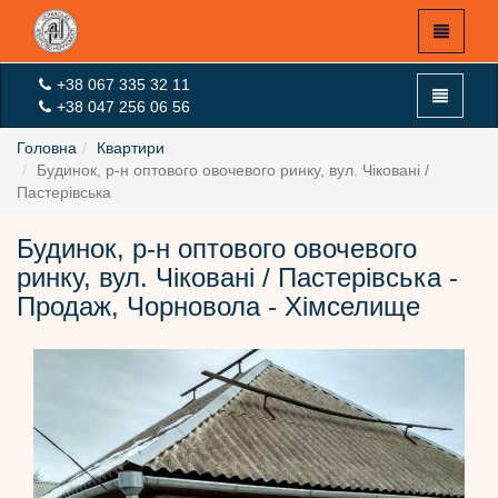
+38 067 335 32 11
+38 047 256 06 56
Головна
Квартири
Будинок, р-н оптового овочевого ринку, вул. Чіковані /
Пастерівська
X
Будинок, р-н оптового овочевого
Головна
ринку, вул. Чіковані / Пастерівська -
Продаж, Чорновола - Хімселище
Експертна оцінка
Оцінка On-Line
Новини
Вхід