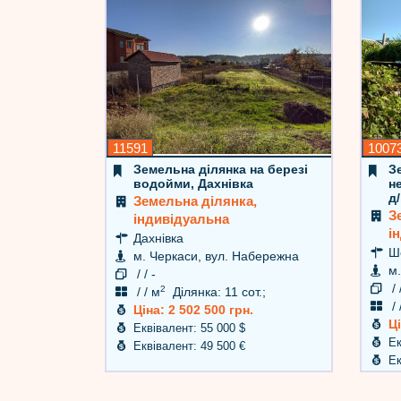
11591
1007
Земельна ділянка на березі
З
водойми, Дахнівка
н
д
Земельна ділянка,
З
індивідуальна
і
Дахнівка
Ше
м. Черкаси, вул. Набережна
м.
/ / -
/ /
2
/ / м
Ділянка: 11 сот.;
/ 
Ціна: 2 502 500 грн.
Ці
Еквівалент: 55 000 $
Ек
Еквівалент: 49 500 €
Ек