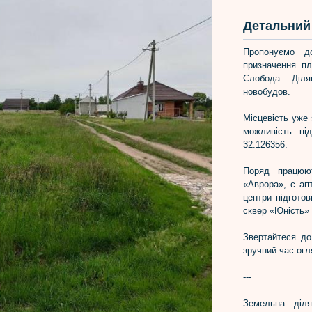
Детальний 
Пропонуємо д
призначення п
Слобода. Діл
новобудов.
Місцевість уже
можливість під
32.126356.
Поряд працюю
«Аврора», є ап
центри підгото
сквер «Юність» 
Звертайтеся до
зручний час огл
---
Земельна діл