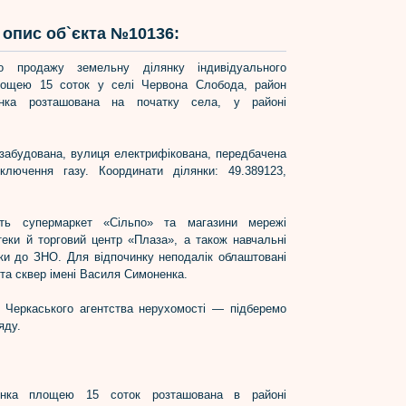
опис об`єкта №10136:
о продажу земельну ділянку індивідуального
лощею 15 соток у селі Червона Слобода, район
янка розташована на початку села, у районі
 забудована, вулиця електрифікована, передбачена
ключення газу. Координати ділянки: 49.389123,
ть супермаркет «Сільпо» та магазини мережі
теки й торговий центр «Плаза», а також навчальні
вки до ЗНО. Для відпочинку неподалік облаштовані
та сквер імені Василя Симоненка.
 Черкаського агентства нерухомості — підберемо
яду.
янка площею 15 соток розташована в районі