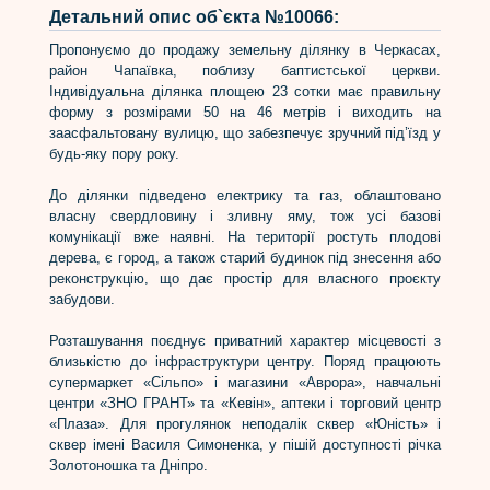
Детальний опис об`єкта №10066:
Пропонуємо до продажу земельну ділянку в Черкасах,
район Чапаївка, поблизу баптистської церкви.
Індивідуальна ділянка площею 23 сотки має правильну
форму з розмірами 50 на 46 метрів і виходить на
заасфальтовану вулицю, що забезпечує зручний під’їзд у
будь-яку пору року.
До ділянки підведено електрику та газ, облаштовано
власну свердловину і зливну яму, тож усі базові
комунікації вже наявні. На території ростуть плодові
дерева, є город, а також старий будинок під знесення або
реконструкцію, що дає простір для власного проєкту
забудови.
Розташування поєднує приватний характер місцевості з
близькістю до інфраструктури центру. Поряд працюють
супермаркет «Сільпо» і магазини «Аврора», навчальні
центри «ЗНО ГРАНТ» та «Кевін», аптеки і торговий центр
«Плаза». Для прогулянок неподалік сквер «Юність» і
сквер імені Василя Симоненка, у пішій доступності річка
Золотоношка та Дніпро.