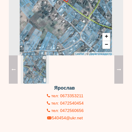
Ярослав
тел: 0673353211
тел: 0472540454
тел: 0472560656
540454@ukr.net