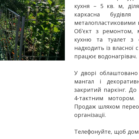
кухня – 5 кв. м, діл
каркасна будівля 
металопластиковими в
Об’єкт з ремонтом, м
кухню та туалет з 
надходить із власної 
працює водонагрівач.
У дворі облаштовано
мангал і декоратив
закритий паркінг. До
4-тактним мотором.
Продаж шляхом перео
організації.
Телефонуйте, щоб дом