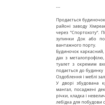
---
Продається будиночок
районі заводу Хімреа
через "Спортохоту". 
зупинки Док або по
вантажного порту.
Будиночок каркасний, 
дах з металопрофілю, 
туалет з окремим вх
подається до будинку 
Оздоблення і меблі за
У дворі збудована 
мангал, посаджені де
річки, кладка і невели
лебідка для побудови с