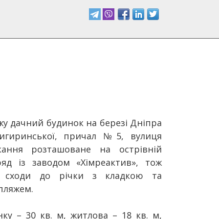
у дачний будинок на березі Дніпра
Чигиринської, причал №5, вулиця
кання розташоване на острівній
ряд із заводом «Хімреактив», тож
і сходи до річки з кладкою та
пляжем.
ку – 30 кв. м, житлова – 18 кв. м,