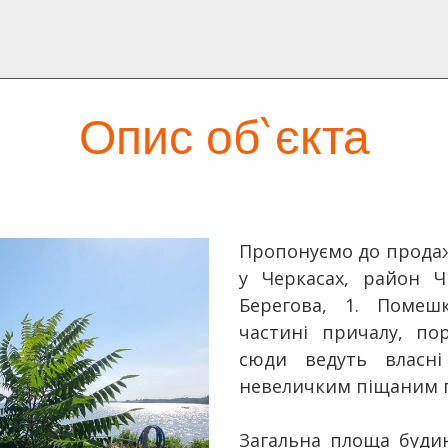
Опис об`єкта
Пропонуємо до продаж
у Черкасах, район 
Берегова, 1. Помеш
частині причалу, по
сюди ведуть власн
невеличким піщаним 
Загальна площа будин