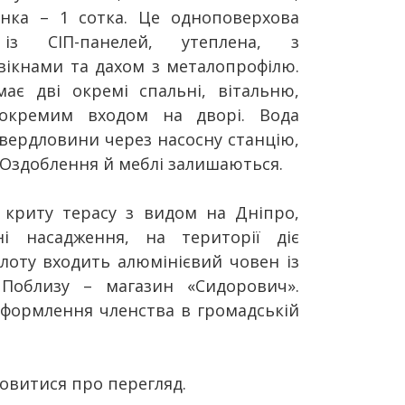
янка – 1 сотка. Це одноповерхова
із СІП-панелей, утеплена, з
ікнами та дахом з металопрофілю.
ає дві окремі спальні, вітальню,
окремим входом на дворі. Вода
свердловини через насосну станцію,
 Оздоблення й меблі залишаються.
 криту терасу з видом на Дніпро,
ні насадження, на території діє
 лоту входить алюмінієвий човен із
 Поблизу – магазин «Сидорович».
формлення членства в громадській
овитися про перегляд.