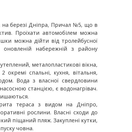
 на березі Дніпра, Причал №5, що в
ктив. Проїхати автомобілем можна
Пішки можна дійти від тролейбусної
 оновленій набережній з району
утеплений, металопластикові вікна,
2 окремі спальні, кухня, вітальня,
одом. Вода з власної свердловини
насосною станцією, є водонагрівач.
лишаються.
крита тераса з видом на Дніпро,
коративні рослини. Власні сходи до
чкий піщаний пляж. Закуплені кутки,
пуску човна.